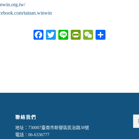
nwin.org.tw/
acebook.com/tainan.winwin
Facebook
Twitter
Line
PrintFriendly
WeChat
分
享
聯絡我們
地址：730007臺南市新營區民治路38號
電話：06-6336777