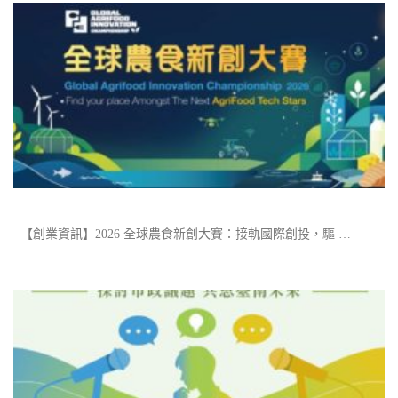
【創業資訊】2026 全球農食新創大賽：接軌國際創投，驅 …