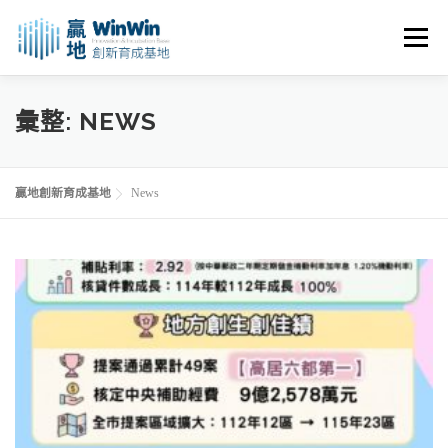
跳至主要內容
選單
關於我們
最新消息
創業資源
創業諮詢
彙整:
NEWS
進駐申請
活動花絮
空間租用
贏地創新育成基地
News