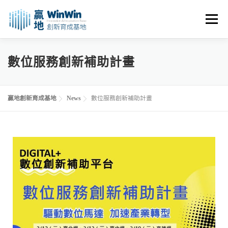
選單
關於我們
最新消息
創業資源
創業諮詢
數位服務創新補助計畫
進駐申請
活動花絮
空間租用
贏地創新育成基地
News
數位服務創新補助計畫