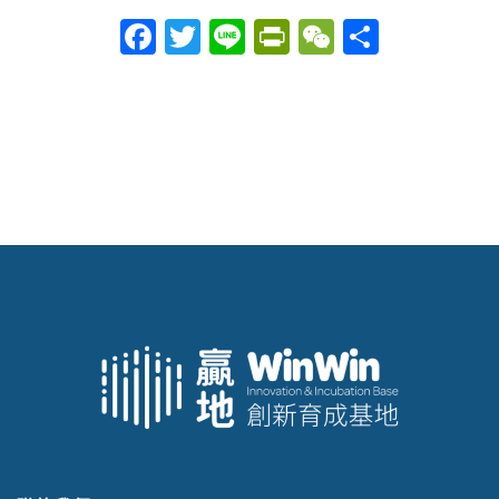
Facebook
Twitter
Line
PrintFriendly
WeChat
分
享