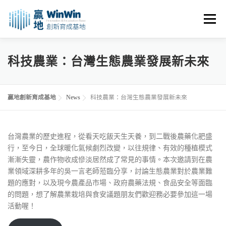
跳
至
選單
主
要
內
關於我們
最新消息
創業資源
創業諮詢
科技農業：台灣生態農業發展新未來
容
進駐申請
活動花絮
空間租用
贏地創新育成基地
News
科技農業：台灣生態農業發展新未來
台灣農業的歷史進程，從看天吃飯天生天養，到二戰後農藥化肥盛
行，至今日，全球暖化氣候劇烈改變，以往規律、有效的種植模式
漸漸失靈，農作物收成慘淡居然成了常見的事情。本次邀請到在農
業領域深耕多年的吳一言老師蒞臨分享，討論生態農業對於農業難
題的應對，以及現今農產品市場、政府農藥法規、食品安全等面臨
的問題，想了解農業栽培與食安議題朋友們歡迎務必要參加這一場
活動喔！