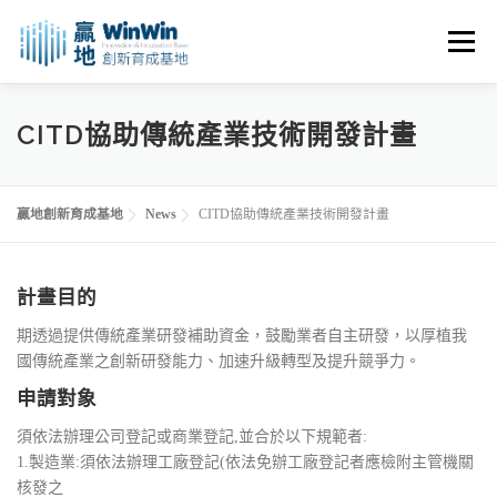
跳
至
選單
主
要
內
關於我們
最新消息
創業資源
創業諮詢
CITD協助傳統產業技術開發計畫
容
進駐申請
活動花絮
空間租用
贏地創新育成基地
News
CITD協助傳統產業技術開發計畫
計畫目的
期透過提供傳統產業研發補助資金，鼓勵業者自主研發，以厚植我
國傳統產業之創新研發能力、加速升級轉型及提升競爭力。
申請對象
須依法辦理公司登記或商業登記,並合於以下規範者:
1.製造業:須依法辦理工廠登記(依法免辦工廠登記者應檢附主管機關
核發之