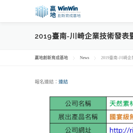
跳
至
主
要
2019臺南-川崎企業技術發
內
容
贏地創新育成基地
News
2019臺南-川
報名連結：
連結