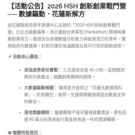
【活動公告】2026 HSH 創新創業戰鬥營
── 數據驅動．花蓮新解方
由花蓮縣政府青年發展中心主辦的「2026 HSH 創新創業戰鬥
營」已正式啟動募集。本計畫融合黑客松 (Hackathon) 精神與專
業創業培力，邀請全台具備數據分析能力與創業潛力的青年，運
用政府大數據庫，針對花蓮在地議題提出具可行性的創新提案。
📌 活動核心價值：
高強度黑客松實戰：
三天兩夜全程 46 小時，從問題洞
察到方案產出，挑戰創業團隊的極限。
大數據驅動解題：
運用官方提供之「花蓮大數據資料
庫」，針對觀光、長照、交通等關鍵領域提出數據支持
的解法。
落地獎勵機制：
獲勝團隊不僅可獲得競賽獎金，更有高
達 80 萬元的落地執行獎金與長達一年的資源輔導。
📅 關鍵時程資訊：