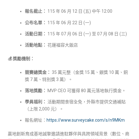
報名截止：
115 年 06 月 12 日 (五) 中午 12:00
公布名單：
115 年 06 月 22 日 (一)
活動日期：
115 年 07 月 06 日 (一) 至 07 月 08 日 (三)
活動地點：
花蓮福容大飯店
💰 獎勵機制：
競賽總獎金：
35 萬元整（金獎 15 萬、銀獎 10 萬、銅
獎 7 萬、特別獎 3 萬）。
落地獎勵：
MVP CEO 可獲得 80 萬元落地執行獎金。
學員福利：
活動期間食宿全免，外縣市提供交通補貼
（上限 2,000 元）。
報名網址：
https://www.surveycake.com/s/n9MKm
贏地創新育成基地誠摯邀請進駐夥伴與具跨領域背景（數位、商