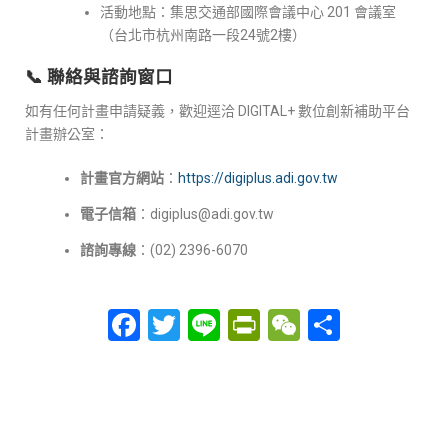
活動地點：集思交通部國際會議中心 201 會議室
（台北市杭州南路一段24號2樓）
📞 聯絡與諮詢窗口
如有任何計畫申請疑義，歡迎逕洽 DIGITAL+ 數位創新補助平台
計畫辦公室：
計畫官方網站
：
https://digiplus.adi.gov.tw
電子信箱
：digiplus@adi.gov.tw
諮詢專線
：(02) 2396-6070
Facebook
Twitter
Line
PrintFriendly
WeChat
分
享