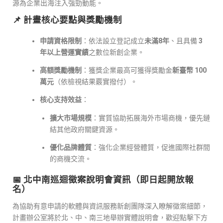
源為企業出海注入強勁動能。
📌 計畫核心要點與獎勵機制
申請資格限制
：依法設立登記成立
未滿8年
、且具備
3
年以上營運實績
之數位新創企業。
高額獎勵機制
：獲獎企業最高可獲得獎勵金
新臺幣 100
萬元
（依檢視結果覈實撥付）。
核心支持效益
：
擴大市場規模
：實質協助拓展海外市場商機，優先鏈
結其他政府關鍵資源。
優化品牌體質
：強化企業經營體質，促進國際社群間
的商機交流。
📅 北中南巡迴徵案說明會資訊（即日起開放報
名）
為協助有意申請的軟體與資訊服務新創團隊深入瞭解徵案細節，
計畫辦公室將於北、中、南三地舉辦實體說明會，歡迎點擊下方