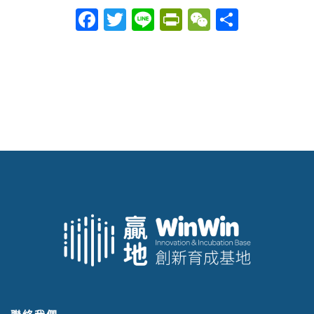
Facebook
Twitter
Line
PrintFriendly
WeChat
分
享