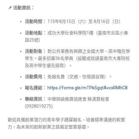
📌 活動資訊：
活動時間：
115年8月15日（六）至 8月16日（日）
活動地點：
成功大學社會科學院1樓（臺南市北區小東
路25號）
活動對象：
對公共事務有興趣之全國大學、高中職在學
學生。最多招募36名學員（設籍或就讀臺南市大專院校
及高中學生優先錄取）。
活動費用：
免報名費（交通、住宿請自理）。
報名連結：
https://forms.gle/mTPkSgqtAvcxRMhC8
聯絡資訊：
中華辯論推廣協進會 蘇漢賢秘書
(0928019275)
歡迎具備創業潛力的青年學子踴躍報名，培養精準溝通的軟實
力，為未來的創新創業之路奠定堅實基礎。