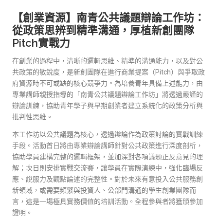
【創業資源】南青公共議題辯論工作坊：
從政策思辨到精準溝通，厚植新創團隊
Pitch實戰力
在創業的過程中，清晰的邏輯思維、精準的溝通能力，以及對公
共政策的敏銳度，是新創團隊在進行商業提案（Pitch）與爭取政
府資源時不可或缺的核心競爭力。為培養青年具備上述能力，由
專業講師親授指導的「南青公共議題辯論工作坊」將透過嚴謹的
辯論訓練，協助青年學子與早期創業者建立系統化的政策分析與
批判性思維。
本工作坊以公共議題為核心，透過辯論作為政策討論的實戰訓練
手段。活動首日將由專業辯論講師針對公共政策進行深度剖析，
協助學員建構完整的邏輯框架，並加深對各項議題正反意見的理
解；次日則安排實戰交流賽，讓學員在實際演練中，強化臨場反
應、說服力及觀點論述的完整性。對於未來有意投入公共服務創
新領域，或需要頻繁與投資人、公部門溝通的學生創業團隊而
言，這是一場極具實務價值的培訓活動。全程參與者將獲頒參加
證明。