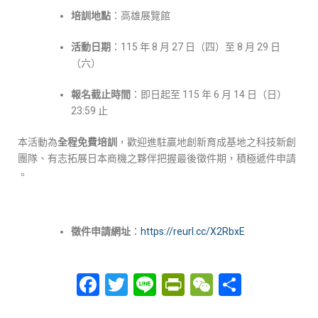
培訓地點
：高雄展覽館
活動日期
：115 年 8 月 27 日（四）至 8 月 29 日
（六）
報名截止時間
：即日起至 115 年 6 月 14 日（日）
23:59 止
本活動為
全程免費培訓
，歡迎進駐贏地創新育成基地之科技新創
團隊、有志拓展日本商機之夥伴把握最後徵件期，積極遞件申請
。
徵件申請網址
：
https://reurl.cc/X2RbxE
Facebook
Twitter
Line
PrintFriendly
WeChat
分
享