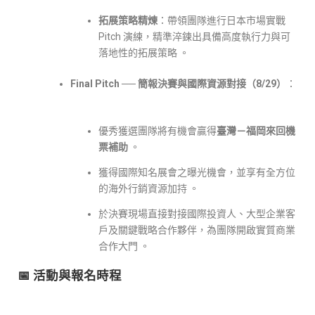
拓展策略精煉
：帶領團隊進行日本市場實戰
Pitch 演練，精準淬鍊出具備高度執行力與可
落地性的拓展策略 。
Final Pitch ── 簡報決賽與國際資源對接（8/29）
：
優秀獲選團隊將有機會贏得
臺灣－福岡來回機
票補助
。
獲得國際知名展會之曝光機會，並享有全方位
的海外行銷資源加持 。
於決賽現場直接對接國際投資人、大型企業客
戶及關鍵戰略合作夥伴，為團隊開啟實質商業
合作大門 。
📅 活動與報名時程