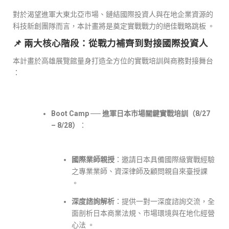
對於渴望進軍大東北亞市場、鏈結國際投資人與在地企業資源的
科技新創團隊而言，本計畫將是奠定實戰戰力的絕佳戰略跳板 。
📌 兩大核心階段：從戰力補齊到對接國際投資人
本計畫於高雄展覽館量身打造全方位的實戰培訓與商務對接舞台
：
Boot Camp ── 進軍日本市場關鍵實戰培訓（8/27
– 8/28）
：
國際業師親授
：邀請日本具備國際級實戰經驗
之專業業師、資深律師及顧問親自來臺授課
。
深度諮詢解析
：提供一對一深度諮詢交流，全
面剖析日本商業法規、市場環境與在地化經營
心法 。