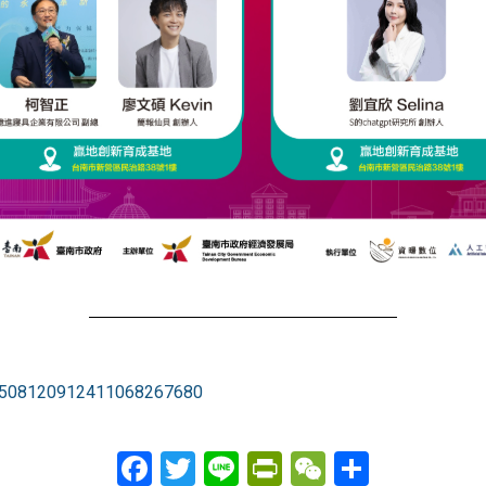
508120912411068267680
Facebook
Twitter
Line
PrintFriendly
WeChat
分