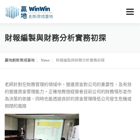
跳
至
選單
主
要
內
關於我們
最新消息
創業資源
創業諮詢
財報編製與財務分析實務初探
容
進駐申請
活動花絮
空間租用
贏地創新育成基地
News
財報編製與財務分析實務初探
老師針對在財務管理的領域中，營運資金對公司的重要性，及有效
的營運資金管理能力。正確地教授經營者目前公司的財務情形並作
為決策的依據，同時也能透過良好的資金管理降低公司發生危機或
倒閉的風險