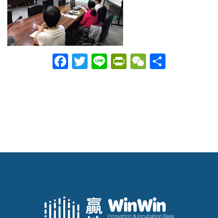
Facebook
Twitter
Line
PrintFriendly
WeChat
分
享