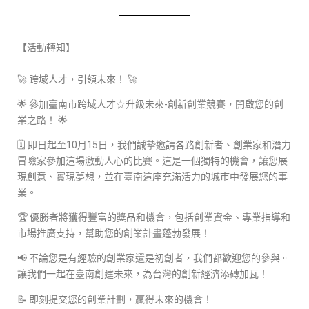
【活動轉知】
🚀 跨域人才，引領未來！ 🚀
🌟 參加臺南市跨域人才☆升級未來-創新創業競賽，開啟您的創
業之路！ 🌟
🗓️ 即日起至10月15日，我們誠摯邀請各路創新者、創業家和潛力
冒險家參加這場激動人心的比賽。這是一個獨特的機會，讓您展
現創意、實現夢想，並在臺南這座充滿活力的城市中發展您的事
業。
🏆 優勝者將獲得豐富的獎品和機會，包括創業資金、專業指導和
市場推廣支持，幫助您的創業計畫蓬勃發展！
📢 不論您是有經驗的創業家還是初創者，我們都歡迎您的參與。
讓我們一起在臺南創建未來，為台灣的創新經濟添磚加瓦！
📝 即刻提交您的創業計劃，贏得未來的機會！