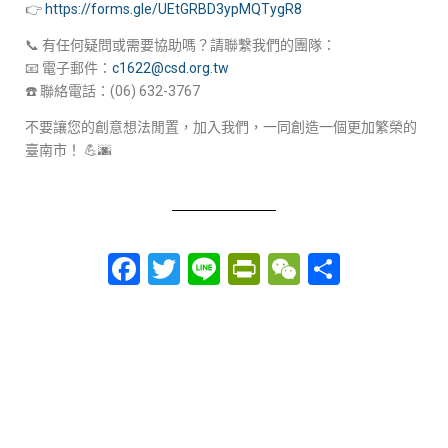
👉
https://forms.gle/UEtGRBD3ypMQTygR8
📞 有任何疑問或需要協助嗎？請聯繫我們的團隊：
📧 電子郵件：
c1622@csd.org.tw
☎️ 聯絡電話：(06) 632-3767
不要讓您的創意想法閒置，加入我們，一同創造一個更加繁榮的
臺南市！ 💪🌆
Facebook
Twitter
Line
PrintFriendly
WeChat
分
享