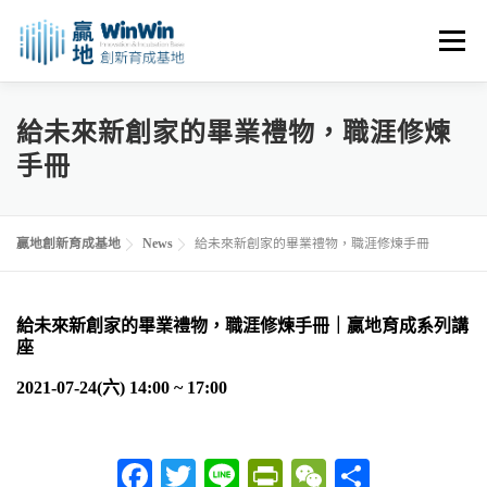
跳
至
選單
主
要
內
關於我們
最新消息
創業資源
創業諮詢
給未來新創家的畢業禮物，職涯修煉
容
手冊
進駐申請
活動花絮
空間租用
贏地創新育成基地
News
給未來新創家的畢業禮物，職涯修煉手冊
給未來新創家的畢業禮物，職涯修煉手冊｜贏地育成系列講
座
2021-07-24(六) 14:00 ~ 17:00
Facebook
Twitter
Line
PrintFriendly
WeChat
分