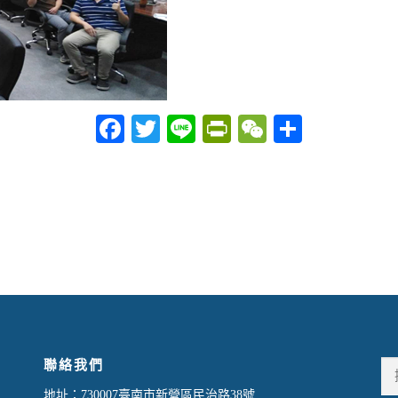
Facebook
Twitter
Line
PrintFriendly
WeChat
分
享
聯絡我們
搜
尋
地址：730007臺南市新營區民治路38號