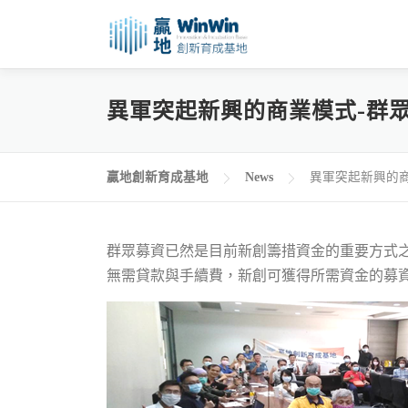
跳
至
主
要
異軍突起新興的商業模式-群
內
容
贏地創新育成基地
News
異軍突起新興的商
群眾募資已然是目前新創籌措資金的重要方式
無需貸款與手續費，新創可獲得所需資金的募