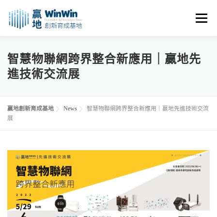
跳
至
選單
主
要
內
關於我們
最新消息
創業資源
創業諮詢
智慧物聯網跨界整合新應用｜贏地先
容
進技術交流展
進駐申請
活動花絮
空間租用
贏地創新育成基地
News
智慧物聯網跨界整合新應用｜贏地先進技術交流
展