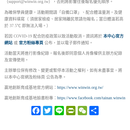
（support@winwin.org.tw），否則將影響往後報名優先順序。
為確保學員健康，活動期間請「自備口罩」、配合體溫量測，及健
康資料填寫（ 須居家檢疫、居家隔離民眾請勿報名；當日體溫若高
於 37.5℃ 即無法入場。）
若因 COVID-19 配合防疫政策以致活動取消，資訊將於
本中心官方
網站
或
官方粉絲專頁
公布，並以電子郵件通知。
活動當天將進行影像紀錄，報名後即同意個人肖像權供主辦方紀錄
及宣傳使用。
主辦單位保有修改、變更或暫停本活動之權利，如有未盡事宜，將
以本中心官網及粉絲頁 公告為準。
贏地創新育成基地官方網站：
https://www.winwin.org.tw/
贏地創新育成基地臉書粉專：
https://www.facebook.com/tainan.winwin
Facebook
Twitter
Line
PrintFriendly
WeChat
分
享