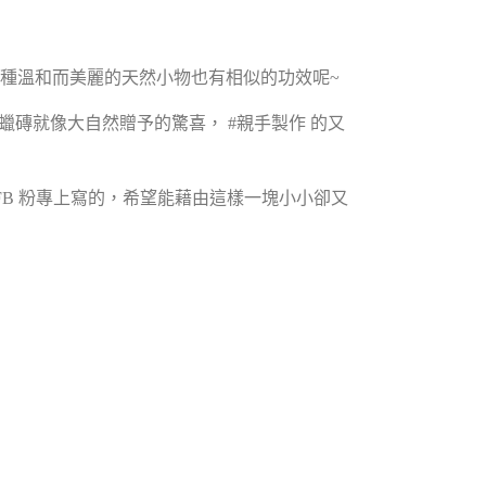
一種溫和而美麗的天然小物也有相似的功效呢~
 蠟磚就像大自然贈予的驚喜， #親手製作 的又
B 粉專上寫的，希望能藉由這樣一塊小小卻又