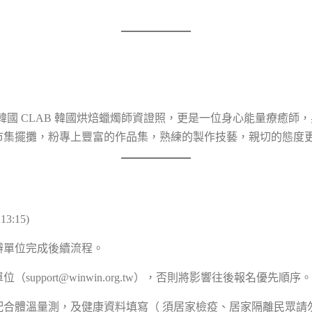
、韓國 CLAB 韓國烘焙蠟燭師資證照，更是一位身心能量療癒
市集擺攤，粉專上豐富的作品集，熟練的製作技藝，親切的態度
3:15)
辦單位完成後續流程。
upport@winwin.org.tw），否則將影響往後報名優先順序。
體溫量測，及健康資料填寫（ 須居家檢疫、居家隔離民眾請勿報