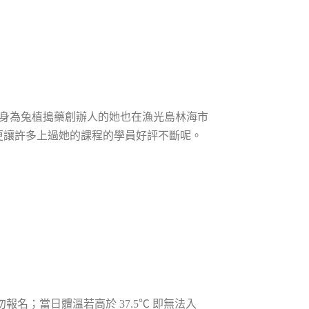
師，身為兔植搗藥創辦人的她也在漁光島林海市
更讓許多上過她的課程的學員好評不斷呢。
名；當日體溫若高於 37.5℃ 即無法入