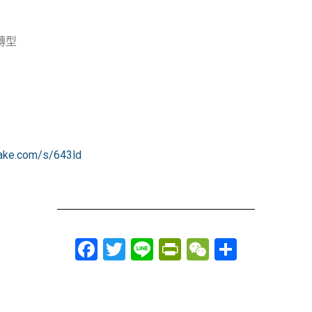
轉型
cake.com/s/643ld
Facebook
Twitter
Line
PrintFriendly
WeChat
分
享