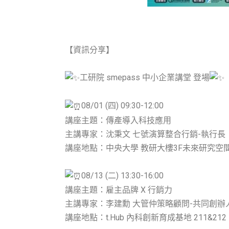
【資訊分享】
工研院
smepass
中小企業講堂
登場
08/01 (四) 09:30-12:00
講座主題：傳產導入科技應用
主講專家：沈秉文 七號演算整合行銷-執行長
講座地點：中央大學 教研大樓3F未來研究空
08/13 (二) 13:30-16:00
講座主題：雇主品牌 X 行銷力
主講專家：李建勳 大管仲策略顧問-共同創辦
講座地點：t.Hub 內科創新育成基地 211&212