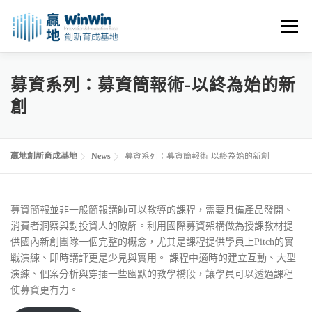
跳
至
選單
主
要
內
關於我們
最新消息
創業資源
創業諮詢
募資系列：募資簡報術-以終為始的新
容
創
進駐申請
活動花絮
空間租用
贏地創新育成基地
News
募資系列：募資簡報術-以終為始的新創
募資簡報並非一般簡報講師可以教導的課程，需要具備產品發開、
消費者洞察與對投資人的瞭解。利用國際募資架構做為授課教材提
供國內新創團隊一個完整的概念，尤其是課程提供學員上Pitch的實
戰演練、即時講評更是少見與實用。 課程中適時的建立互動、大型
演練、個案分析與穿插一些幽默的教學橋段，讓學員可以透過課程
使募資更有力。