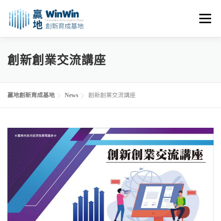
跳
至
選單
主
要
內
關於我們
最新消息
創業資源
創業諮詢
創新創業交流講座
容
進駐申請
活動花絮
空間租用
贏地創新育成基地
News
創新創業交流講座