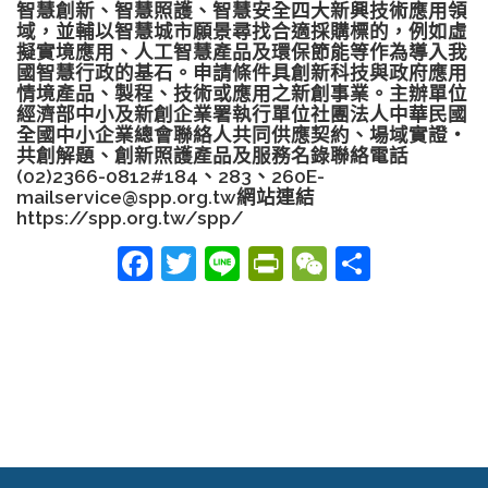
智慧創新、智慧照護、智慧安全四大新興技術應用領
域，並輔以智慧城市願景尋找合適採購標的，例如虛
擬實境應用、人工智慧產品及環保節能等作為導入我
國智慧行政的基石。申請條件具創新科技與政府應用
情境產品、製程、技術或應用之新創事業。主辦單位
經濟部中小及新創企業署執行單位社團法人中華民國
全國中小企業總會聯絡人共同供應契約、場域實證‧
共創解題、創新照護產品及服務名錄聯絡電話
(02)2366-0812#184、283、260E-
mailservice@spp.org.tw網站連結
https://spp.org.tw/spp/
Facebook
Twitter
Line
PrintFriendly
WeChat
分
享