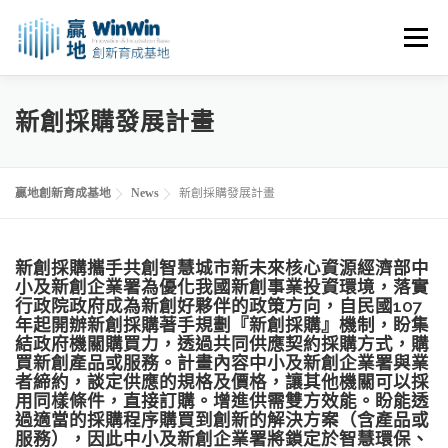
跳
至
選單
主
要
內
關於我們
最新消息
創業資源
創業諮詢
新創採購發展計畫
容
進駐申請
活動花絮
空間租用
贏地創新育成基地
News
新創採購發展計畫
新創採購攜手共創智慧城市新未來
核心資源經濟部中
小及新創企業署為優化我國新創事業投資環境，落實
行政院政府成為新創好夥伴的政策方向，自民國107
年起開辦新創採購著手規劃『新創採購』機制，盼集
結政府機關購買力，透過共同供應契約採購方式，購
買新創產品或服務。計畫內容中小及新創企業署與業
者締約，談定供應的規格及價格，讓其他機關可以採
用同樣條件，直接訂購。增進供需雙方效能。盼能透
過適當的採購程序購買到創新的解決方案（含產品或
服務），因此中小及新創企業署將鎖定於智慧環保、