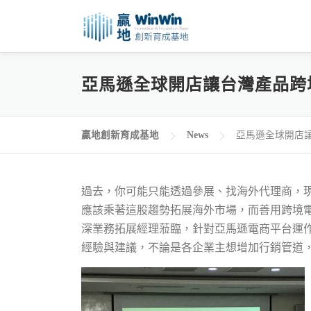
跳
至
主
要
亞馬遜全球開店讓台灣產品跨
內
容
贏地創新育成基地
News
亞馬遜全球開店
過去，你可能只能透過參展、找海外代理商，
應該乘著這股趨勢拓展海外市場，而善用跨境電
深業務拓展經理蒞臨，針對亞馬遜電商平台運作
經驗與建議，不論是各企業主想增加行銷管道