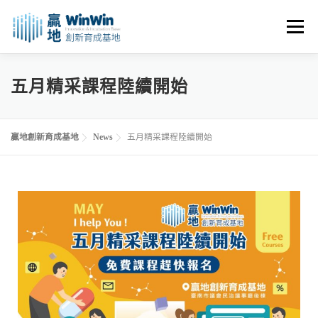
選單
關於我們
最新消息
創業資源
創業諮詢
五月精采課程陸續開始
進駐申請
活動花絮
空間租用
贏地創新育成基地
News
五月精采課程陸續開始