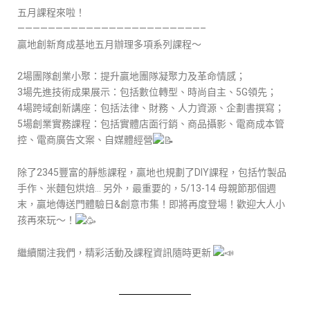
五月課程來啦！
————————————————————————–
贏地創新育成基地五月辦理多項系列課程～
2場團隊創業小聚：提升贏地團隊凝聚力及革命情感；
3場先進技術成果展示：包括數位轉型、時尚自主、5G領先；
4場跨域創新講座：包括法律、財務、人力資源、企劃書撰寫；
5場創業實務課程：包括實體店面行銷、商品攝影、電商成本管
控、電商廣告文案、自媒體經營
除了2345豐富的靜態課程，贏地也規劃了DIY課程，包括竹製品
手作、米麵包烘焙… 另外，最重要的，5/13-14 母親節那個週
末，贏地傳送門體驗日&創意市集！即將再度登場！歡迎大人小
孩再來玩～！
繼續關注我們，精彩活動及課程資訊隨時更新