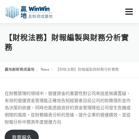
跳
至
選單
主
要
內
關於我們
最新消息
創業資源
創業諮詢
【財稅法務】財報編製與財務分析實
容
務
進駐申請
活動花絮
空間租用
贏地創新育成基地
News
【財稅法務】財報編製與財務分析實務
在財務管理的領域中，營運資金的重要性對公司來說是無庸置疑，
有效的營運資金管理能正確地告知經營者目前公司的財務情形並作
為決策的依據，同時也能透過良好的資金管理降低公司發生危機或
倒閉的風險。從財務報表分析的思維，提升企業的營運績效，並從
財報分析中預測年度營運方向
我要報名