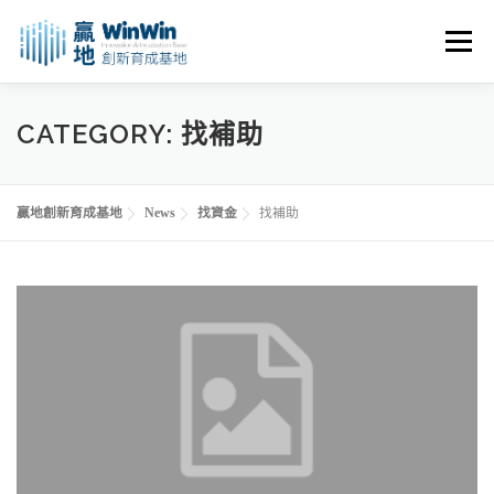
跳
至
選單
主
要
內
關於我們
最新消息
創業資源
創業諮詢
CATEGORY:
找補助
容
進駐申請
活動花絮
空間租用
贏地創新育成基地
News
找資金
找補助