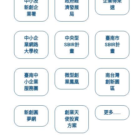
中小及
政府經
企業得來
新創企
濟發展
速
業署
局
中小企
中央型
臺南市
業網路
SBIR計
SBIR計
大學校
畫
畫
臺南中
微型創
南台灣
小企業
業鳳凰
創新園
服務團
區
新創圓
創業天
更多......
夢網
使投資
方案