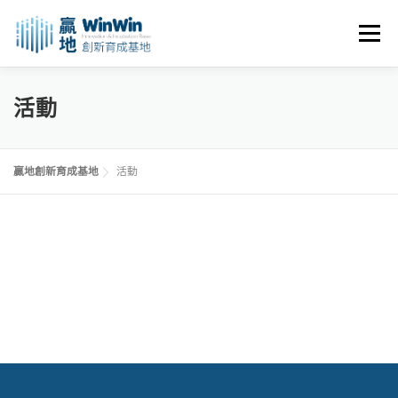
跳
至
選單
主
要
內
關於我們
最新消息
創業資源
創業諮詢
活動
容
進駐申請
活動花絮
空間租用
贏地創新育成基地
活動