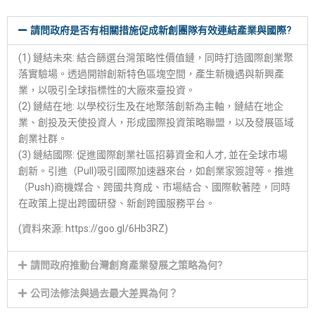
請問政府是否有相關措施促成新創團隊有效連結產業與國際?
(1) 鏈結未來: 結合篩選台灣策略性價值鏈，同時打造國際創業聚
落實驗場。透過開辦創新特色區塊空間，產生新機遇與新興產
業，以吸引全球指標性的大廠來臺投資。
(2) 鏈結在地: 以學校衍生及在地聚落創新為主軸，鏈結在地企
業、創投及天使投資人，形成國際投資策略聯盟，以及發展區域
創業社群。
(3) 鏈結國際: 促進國際創業社區招募資金和人才, 並在全球市場
創新。引進（Pull)吸引國際加速器來台，如創業家簽證等。推進
（Push)商機媒合、跨國共育成、市場結合、國際軟著陸，同時
在政策上提出跨國研發、新創跨國服務平台。
(資料來源: https://goo.gl/6Hb3RZ)
請問政府推動台灣創育產業發展之策略為何?
公司法修法與過去最大差異為何？